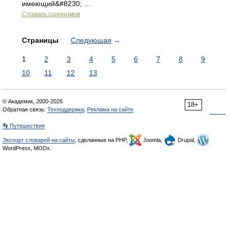
имеющий&#8230; …
Словарь синонимов
Страницы
Следующая
→
1
2
3
4
5
6
7
8
9
10
11
12
13
© Академик, 2000-2026
18+
Обратная связь:
Техподдержка
,
Реклама на сайте
👣 Путешествия
Экспорт словарей на сайты
, сделанные на PHP,
Joomla,
Drupal,
WordPress, MODx.