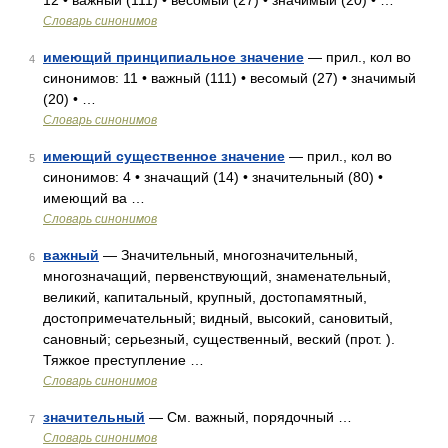
12 • важный (111) • весомый (27) • значимый (20) • …
Словарь синонимов
имеющий принципиальное значение
— прил., кол во
4
синонимов: 11 • важный (111) • весомый (27) • значимый
(20) • …
Словарь синонимов
имеющий существенное значение
— прил., кол во
5
синонимов: 4 • значащий (14) • значительный (80) •
имеющий ва …
Словарь синонимов
важный
— Значительный, многозначительный,
6
многозначащий, первенствующий, знаменательный,
великий, капитальный, крупный, достопамятный,
достопримечательный; видный, высокий, сановитый,
сановный; серьезный, существенный, веский (прот. ).
Тяжкое преступление …
Словарь синонимов
значительный
— См. важный, порядочный …
7
Словарь синонимов